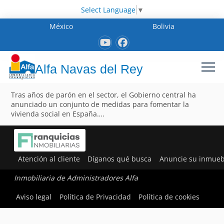
Select Language
▼
México
Bolivia
Alfa Navas del Rey
Tras años de parón en el sector, el Gobierno central ha
anunciado un conjunto de medidas para fomentar la
vivienda social en España….
Atención al cliente
Díganos qué busca
Anuncie su inmueb
Inmobiliaria de Administradores Alfa
Aviso legal
Política de Privacidad
Política de cookies