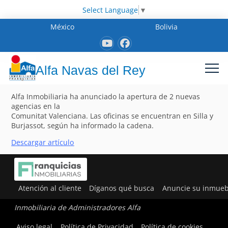
Select Language
▼
México
Bolivia
Alfa Navas del Rey
Alfa Inmobiliaria ha anunciado la apertura de 2 nuevas
agencias en la
Comunitat Valenciana. Las oficinas se encuentran en Silla y
Burjassot, según ha informado la cadena.
Descargar artícul
o
Atención al cliente
Díganos qué busca
Anuncie su inmueb
Inmobiliaria de Administradores Alfa
Aviso legal
Política de Privacidad
Política de cookies