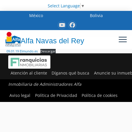
Select Language
▼
México
Bolivia
Alfa Navas del Rey
09.01.19 Elmundo.es
Descargar
Atención al cliente
Díganos qué busca
Anuncie su inmueb
Inmobiliaria de Administradores Alfa
Aviso legal
Política de Privacidad
Política de cookies