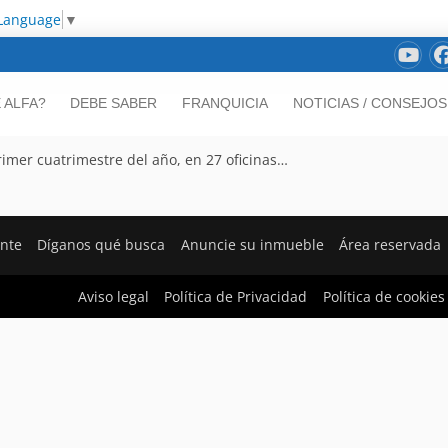
 Language
▼
 ALFA?
DEBE SABER
FRANQUICIA
NOTICIAS / CONSEJOS
primer cuatrimestre del año, en 27 oficinas…
ente
Díganos qué busca
Anuncie su inmueble
Área reservada
Aviso legal
Política de Privacidad
Política de cookies