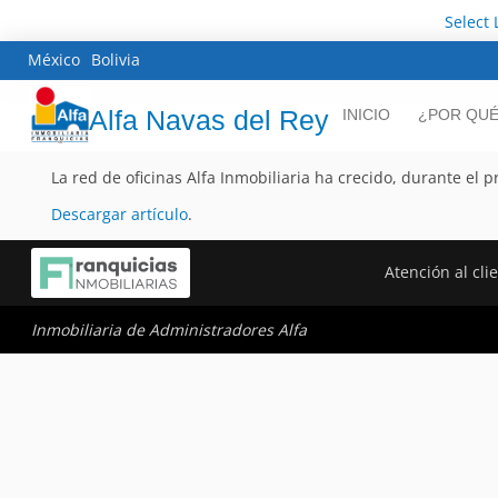
Select
México
Bolivia
Alfa Navas del Rey
INICIO
¿POR QUÉ
La red de oficinas Alfa Inmobiliaria ha crecido, durante el 
Descargar artículo
.
Atención al cli
Inmobiliaria de Administradores Alfa