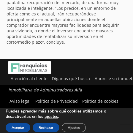
paulatina recuperación del mercado, de una forma muy
localizada e inteligente. “Los precios, en un entorno de
oferta como es el actual, irán recuperándose
principalmente en aquellas ubicaciones donde el
comprador encuentre mayores facilidades para adquirir
una vivienda, o donde el inversor encuentre mayores
oportunidades de rentabilizar su inversión en el
corto/medio plazo”, concluye.
Atención al cliente
Díganos qué busca
Anuncie su inmueb
Inmobiliaria de Administradores Alfa
Utilizamos cookies para ofrecerte la mejor experiencia en
Aviso legal
Política de Privacidad
Política de cookies
nuestra web.
Puedes aprender más sobre qué cookies utilizamos o
desactivarlas en los
ajustes
.
Aceptar
Rechazar
Ajustes