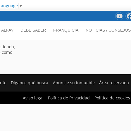
 Language
▼
 ALFA?
DEBE SABER
FRANQUICIA
NOTICIAS / CONSEJOS
redonda,
re como
ente
Díganos qué busca
Anuncie su inmueble
Área reservada
Aviso legal
Política de Privacidad
Política de cookies