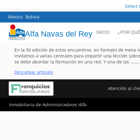
Select
México
Bolivia
Alfa Navas del Rey
INICIO
¿POR QUÉ
En la XV edición de estos encuentros, en formato de mesa 
invitamos a varias centrales para impartir una lección sob
se debe abordar la formación en una red. Y una de las ……..
Descargar artículo
Atención al cli
Inmobiliaria de Administradores Alfa