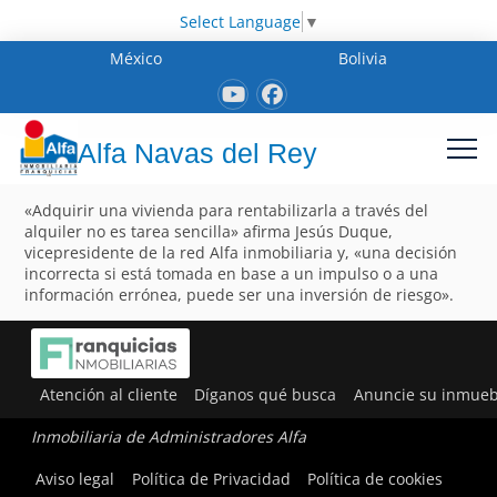
Select Language
▼
México
Bolivia
Alfa Navas del Rey
«Adquirir una vivienda para rentabilizarla a través del
alquiler no es tarea sencilla» afirma Jesús Duque,
vicepresidente de la red Alfa inmobiliaria y, «una decisión
incorrecta si está tomada en base a un impulso o a una
información errónea, puede ser una inversión de riesgo».
Atención al cliente
Díganos qué busca
Anuncie su inmueb
Inmobiliaria de Administradores Alfa
Aviso legal
Política de Privacidad
Política de cookies