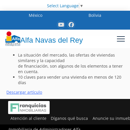
Select Language
▼
México
Bolivia
Alfa Navas del Rey
La situación del mercado, las ofertas de viviendas
similares y la capacidad
de financiación, son algunos de los elementos a tener
en cuenta.
10 claves para vender una vivienda en menos de 120
días
Descargar artículo
Atención al cliente
Díganos qué busca
Anuncie su inmueb
Inmobiliaria de Administradores Alfa