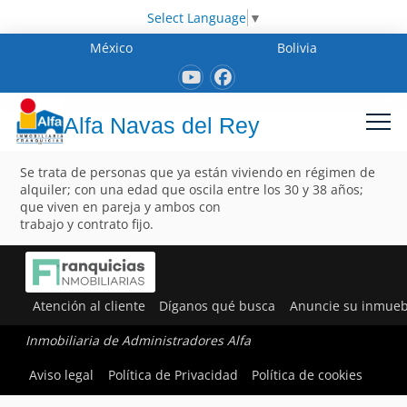
Select Language
▼
México
Bolivia
Alfa Navas del Rey
Se trata de personas que ya están viviendo en régimen de
alquiler; con una edad que oscila entre los 30 y 38 años;
que viven en pareja y ambos con
trabajo y contrato fijo.
Atención al cliente
Díganos qué busca
Anuncie su inmueb
Inmobiliaria de Administradores Alfa
Aviso legal
Política de Privacidad
Política de cookies