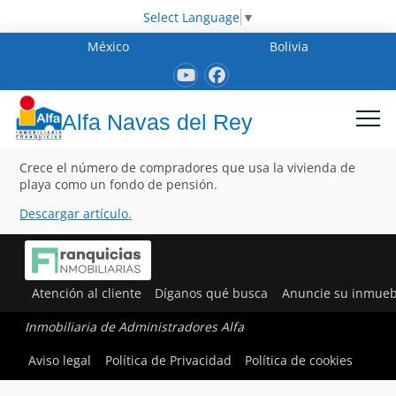
Select Language
▼
México
Bolivia
Alfa Navas del Rey
Crece el número de compradores que usa la vivienda de
playa como un fondo de pensión.
Descargar artículo
.
Atención al cliente
Díganos qué busca
Anuncie su inmueb
Inmobiliaria de Administradores Alfa
Aviso legal
Política de Privacidad
Política de cookies