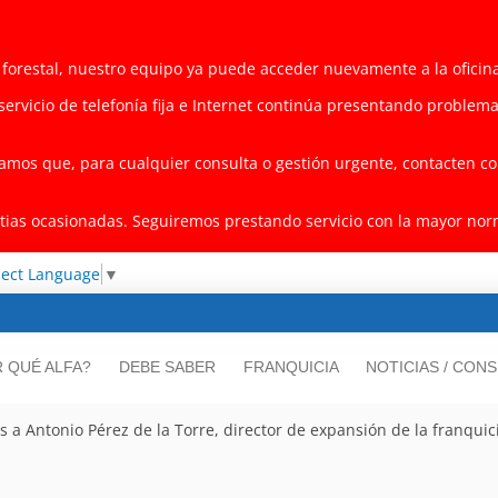
o forestal, nuestro equipo ya puede acceder nuevamente a la oficin
servicio de telefonía fija e Internet continúa presentando problem
mos que, para cualquier consulta o gestión urgente, contacten con
as ocasionadas. Seguiremos prestando servicio con la mayor norma
lect Language
▼
 QUÉ ALFA?
DEBE SABER
FRANQUICIA
NOTICIAS / CON
a Antonio Pérez de la Torre, director de expansión de la franquic