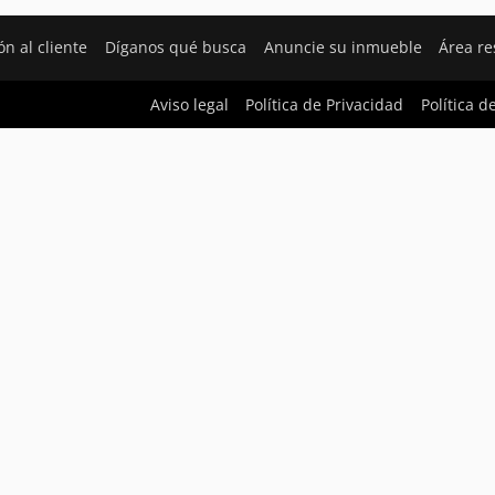
ón al cliente
Díganos qué busca
Anuncie su inmueble
Área r
Aviso legal
Política de Privacidad
Política d