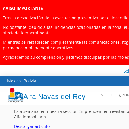
AVISO IMPORTANTE
Tras la desactivación de la evacuación preventiva por el incendi
No obstante, debido a las incidencias ocasionadas en la zona, el 
afectada temporalmente.
Mientras se restablecen completamente las comunicaciones, roga
permanecen plenamente operativos.
Agradecemos su comprensión y pedimos disculpas por las molesti
Se
México
Bolivia
Alfa Navas del Rey
INICIO
¿POR
Esta semana, en nuestra sección Emprenden, entrevistamos 
Alfa Inmobiliaria…
Descargar artículo