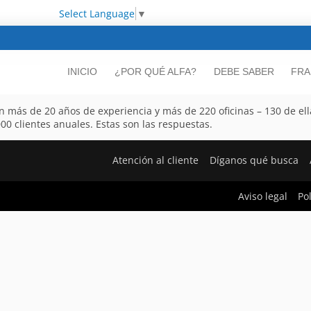
Select Language
▼
INICIO
¿POR QUÉ ALFA?
DEBE SABER
FRA
n más de 20 años de experiencia y más de 220 oficinas – 130 de ell
0 clientes anuales. Estas son las respuestas.
Atención al cliente
Díganos qué busca
Aviso legal
Po