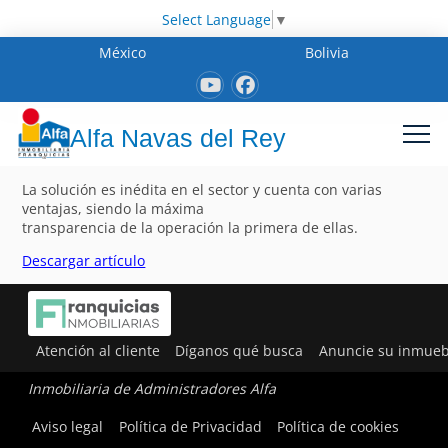
Select Language
▼
México
Bolivia
Alfa Navas del Rey
La solución es inédita en el sector y cuenta con varias
ventajas, siendo la máxima
transparencia de la operación la primera de ellas.
Descargar artículo
Atención al cliente
Díganos qué busca
Anuncie su inmueb
Inmobiliaria de Administradores Alfa
Aviso legal
Política de Privacidad
Política de cookies