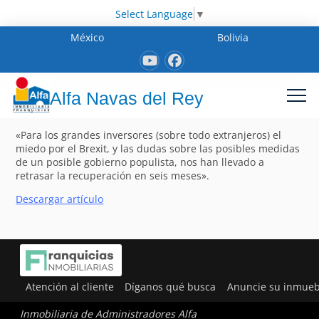
Select Language
▼
México
Bolivia
Alfa Navas del Rey
«Para los grandes inversores (sobre todo extranjeros) el
miedo por el Brexit, y las dudas sobre las posibles medidas
de un posible gobierno populista, nos han llevado a
retrasar la recuperación en seis meses».
Descargar artículo
Atención al cliente
Díganos qué busca
Anuncie su inmueb
Inmobiliaria de Administradores Alfa