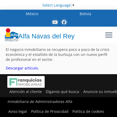
Select Language
▼
México
Bolivia
Alfa Navas del Rey
El negocio inmobiliario se recupera poco a poco de la crisis
económica y el estallido de la burbuja con un nuevo perfil
de profesional en el sector.
Descargar artículo.
Atención al cliente
Díganos qué busca
Anuncie su inmueb
Inmobiliaria de Administradores Alfa
Aviso legal
Política de Privacidad
Política de cookies