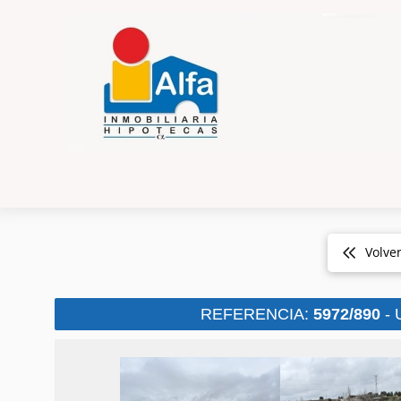
Volve
REFERENCIA:
5972/890
- 