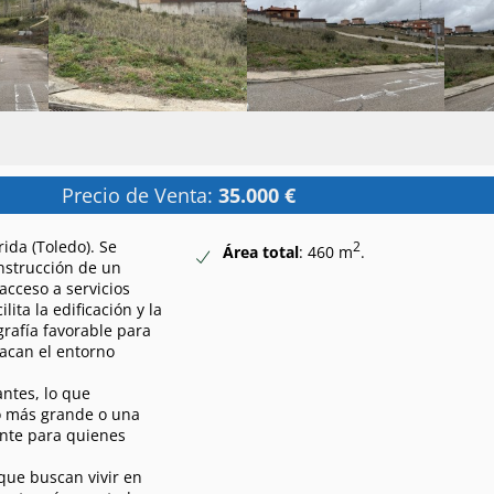
Precio de Venta:
35.000 €
ida (Toledo). Se
2
Área total
: 460 m
.
onstrucción de un
acceso a servicios
ita la edificación y la
grafía favorable para
tacan el entorno
antes, lo que
to más grande o una
ante para quienes
 que buscan vivir en