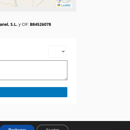
Leaflet
nel, S.L.
y CIF:
B84526078
Rechazar
Ajustes