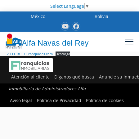
Select Language
▼
México
Bolivia
Alfa Navas del Rey
20.11.18 100Franquicias.com
Descarga
Atención al cliente
Díganos qué busca
Anuncie su inmueb
Inmobiliaria de Administradores Alfa
Aviso legal
Política de Privacidad
Política de cookies