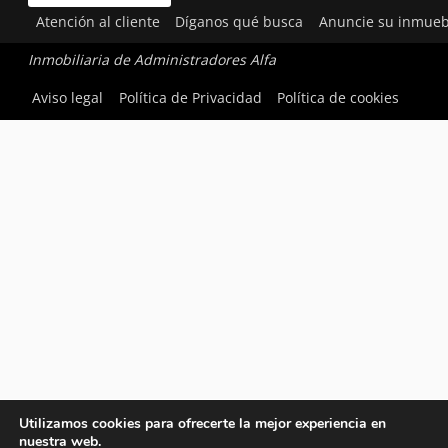
Atención al cliente
Díganos qué busca
Anuncie su inmueb
Inmobiliaria de Administradores Alfa
Aviso legal
Política de Privacidad
Política de cookies
Utilizamos cookies para ofrecerte la mejor experiencia en
nuestra web.